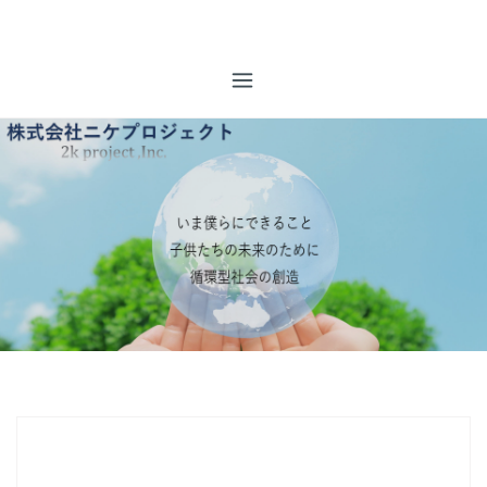
コ
株式会社ニケプロジェクト
ン
事業系廃棄物全般のトータルマネジメント コンプライアン
テ
ス厳守を行い、排出事業者様【お客様】のニーズにあった最
ン
適な、廃棄物管理のご提案を致します。
ツ
へ
ス
キ
ッ
プ