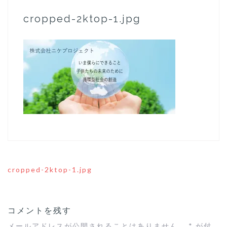
cropped-2ktop-1.jpg
cropped-2ktop-1.jpg
投
稿
ナ
ビ
コメントを残す
ゲ
ー
メールアドレスが公開されることはありません。
*
が付