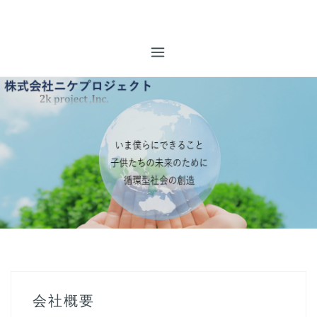
コ
株式会社ニケプロジェクト
ン
事業系廃棄物全般のトータルマネジメント コンプライアン
テ
ス厳守を行い、排出事業者様【お客様】のニーズにあった最
ン
適な、廃棄物管理のご提案を致します。
ツ
へ
ス
キ
ッ
プ
会社概要