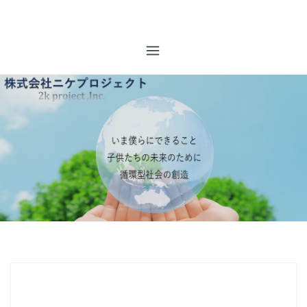
コ
株式会社ニケプロジェクト
ン
事業系廃棄物全般のトータルマネジメント コンプライアン
テ
ス厳守を行い、排出事業者様【お客様】のニーズにあった最
ン
適な、廃棄物管理のご提案を致します。
ツ
へ
ス
キ
ッ
プ