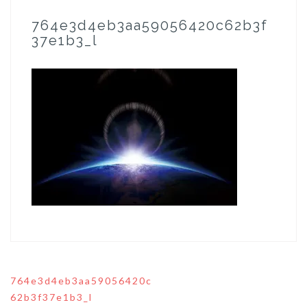
764e3d4eb3aa59056420c62b3f
37e1b3_l
764e3d4eb3aa59056420c
投
62b3f37e1b3_l
稿